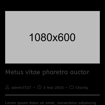
Metus vitae pharetra auctor
admin7527
3 mai 2016
Charity
Lorem ipsum dolor sit amet, consectetur adipiscing