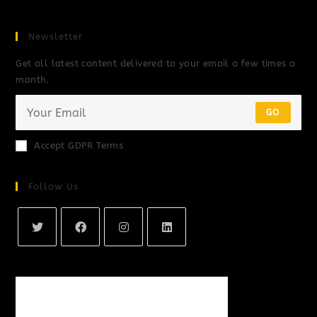
Newsletter
Get all latest content delivered to your email a few times a
month.
GO
Accept GDPR Terms
Follow Us