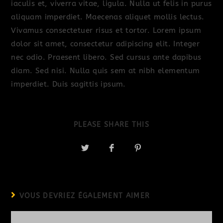
iaculis et, viverra vitae, ligula. Nulla ut felis in purus
aliquam imperdiet. Maecenas aliquet mollis lectus.
Vivamus consectetuer risus et tortor. Lorem ipsum
dolor sit amet, consectetur adipiscing elit. Integer
nec odio. Praesent libero. Sed cursus ante dapibus
diam. Sed nisi. Nulla quis sem at nibh elementum
imperdiet. Duis sagittis ipsum.
PLEASE SHARE THIS
VOUS DEVRIEZ ÉGALEMENT AIMER